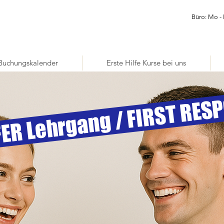
Büro: Mo - 
Buchungskalender
Erste Hilfe Kurse bei uns
N
E
R 
h
g 
F