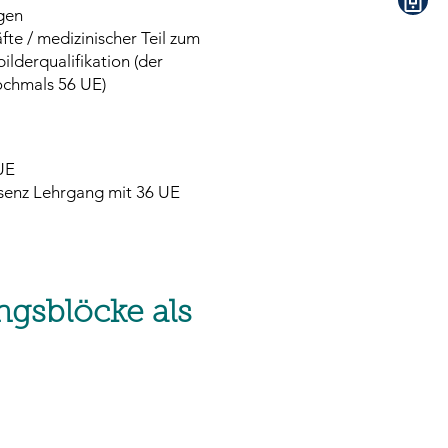
gen
fte / medizinischer Teil zum
ilderqualifikation (der
ochmals 56 UE)
 UE
senz Lehrgang mit 36 UE
ngsblöcke als
r