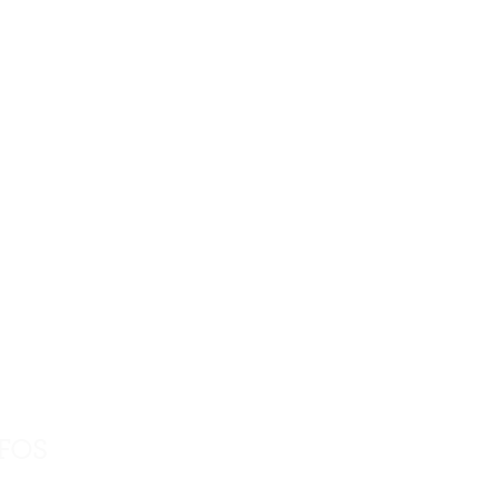
FOS
os unter