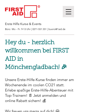
Erste Hilfe Kurse & Events
Büro: Mo - Fr. 9-13 Uhr |
0211-551.551
|
buero@1aid.de
Hey du - herzlich
willkommen bei FIRST
AID in
Mönchengladbach! 🎉
Unsere Erste-Hilfe-Kurse finden immer am
Wochenende im coolen CO21 statt.
Erlebe spaßige Erste-Hilfe-Abenteuer mit
Top-Trainern! 📄
Jetzt anmelden und
online Rabatt sichern! 💰
Wir freuen uns mega auf dich! 🤗