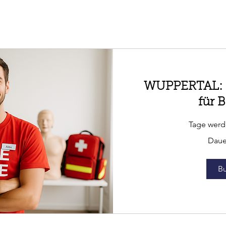
WUPPERTAL: E
für B
Tage werde
Dauer
B