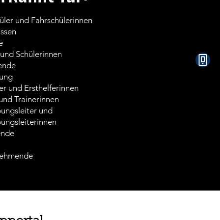
üler und Fahrschülerinnen
assen
e
 und Schülerinnen
ende
dung
fer und Ersthelferinnen
 und Trainerinnen
ungsleiter und
ungsleiterinnen
ende
nehmende