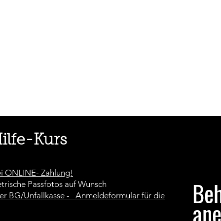
Hilfe-Kurs
ei ONLINE- Zahlung!
Beh
trische Passfotos auf Wunsch
er BG/Unfallkasse - Anmeldeformular für die
ane