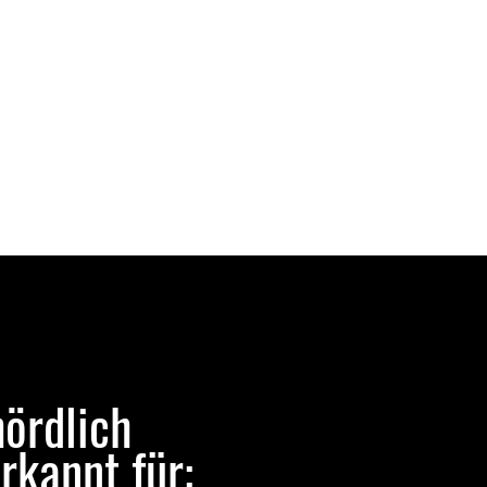
ördlich
rkannt für: