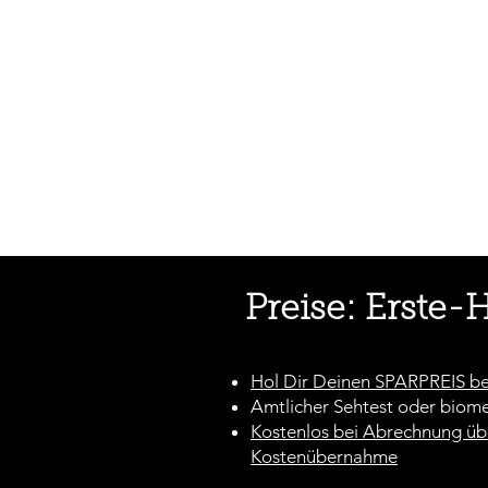
Preise: Erste-
Hol Dir Deinen SPARPREIS b
Amtlicher Sehtest oder biome
Kostenlos bei Abrechnung üb
Kostenübernahme