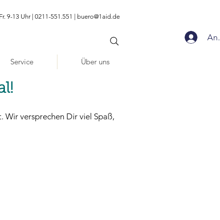
Fr. 9-13 Uhr | 0211-551.551 |
buero@1aid.de
An
Service
Über uns
l!
t. Wir versprechen Dir viel Spaß,
urse in der
ppertal-HBF