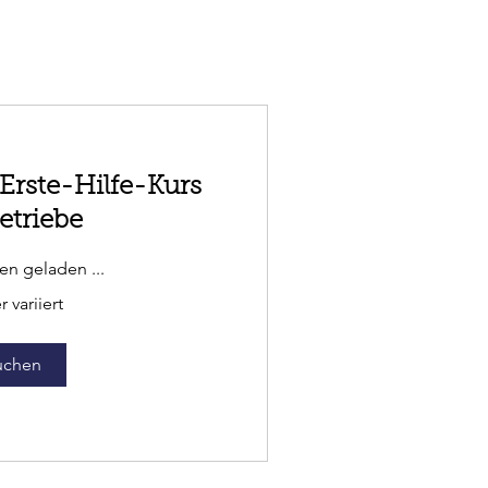
rste-Hilfe-Kurs
etriebe
n geladen ...
 variiert
uchen