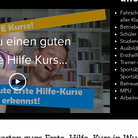
Fahrsch
aller Kl
Betrieb
Schüler
 einen guten
Studier
Ausbil
Ersthel
e Hilfe Kurs
Trainer
Sportüb
st!_1 Minuten
Sportüb
Betreu
MPU
Arbeit