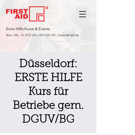
Erste Hilfe Kurse & Events
Büro: Mo - Fr. 9-13 Uhr |
0211-551.551
|
buero@1aid.de
Düsseldorf:
ERSTE HILFE
Kurs für
Betriebe gem.
DGUV/BG