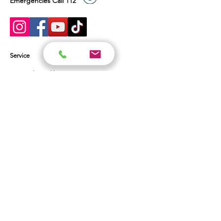
Emergencies Call 112
Service
Datenschutzerklärung
AGBs
Widerruf
Impressum
Über uns
Storys
Sanitätsdienste
Fachroman
Kurse
Buchungskalender
Erste-Hilfe-Kurs Betriebe
Erste-Hilfe Fahrschüler
Erste-Hilfe bei uns
Notfallseminare
Inhouse