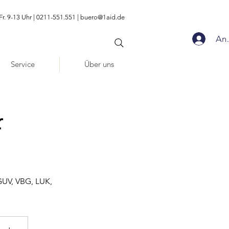
Fr. 9-13 Uhr | 0211-551.551 |
buero@1aid.de
An
Service
Über uns
r
GUV, VBG, LUK,