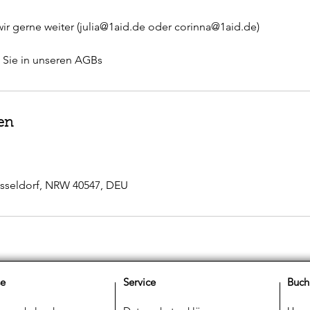
wir gerne weiter (julia@1aid.de oder corinna@1aid.de)
n Sie in unseren AGBs
en
Düsseldorf, NRW 40547, DEU
se
Service
Buch