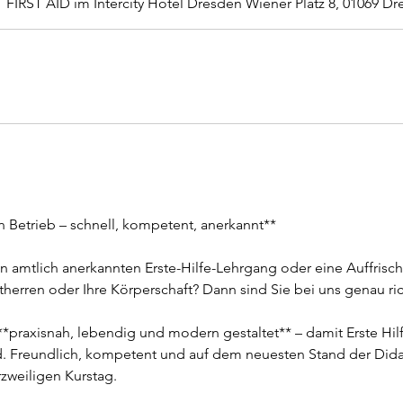
FIRST AID im Intercity Hotel Dresden Wiener Platz 8, 01069 D
en Betrieb – schnell, kompetent, anerkannt**
n amtlich anerkannten Erste-Hilfe-Lehrgang oder eine Auffrisch
therren oder Ihre Körperschaft? Dann sind Sie bei uns genau ric
*praxisnah, lebendig und modern gestaltet** – damit Erste Hilfe
d. Freundlich, kompetent und auf dem neuesten Stand der Didak
rzweiligen Kurstag.