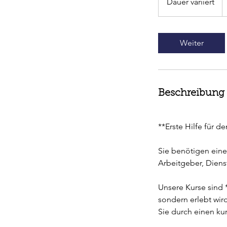
Dauer variiert
D
a
u
e
Weiter
r
v
a
r
Beschreibung
i
i
e
**Erste Hilfe für d
r
t
Sie benötigen eine
Arbeitgeber, Diens
Unsere Kurse sind *
sondern erlebt wir
Sie durch einen ku