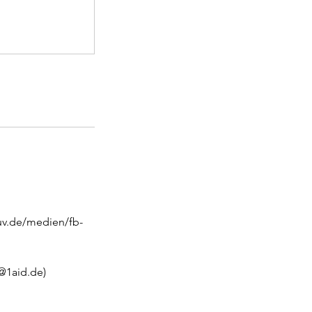
uv.de/medien/fb-
@1aid.de)