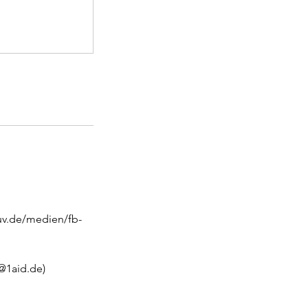
uv.de/medien/fb-
@1aid.de)