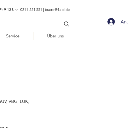
Fr. 9-13 Uhr | 0211-551.551 |
buero@1aid.de
An
Service
Über uns
GUV, VBG, LUK,