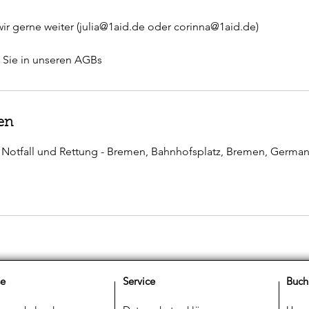
wir gerne weiter (julia@1aid.de oder corinna@1aid.de)
n Sie in unseren AGBs
en
ür Notfall und Rettung - Bremen, Bahnhofsplatz, Bremen, Germa
se
Service
Buch