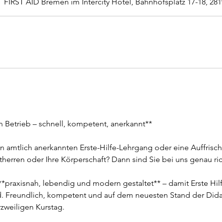
FIRST AID Bremen im Intercity Hotel, Bahnhofsplatz 17-18, 2
en Betrieb – schnell, kompetent, anerkannt**
n amtlich anerkannten Erste-Hilfe-Lehrgang oder eine Auffrisch
therren oder Ihre Körperschaft? Dann sind Sie bei uns genau ric
*praxisnah, lebendig und modern gestaltet** – damit Erste Hilfe
d. Freundlich, kompetent und auf dem neuesten Stand der Didak
rzweiligen Kurstag.